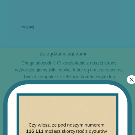
więcej
Zarządzanie zgodami
Chcąc udogodnić Ci korzystanie z naszej strony
wykorzystujemy pliki cookie, które są umieszczane na
Twoim komputerze, telefonie komórkowym lub
×
tablecie. Pliki te pomagają nam zrozumieć Twoje
potrzeby i dzięki temu doskonalić funkcjonalności
naszej witryny. Są one także wykorzystywane do
dostarczania spersonalizowanych treści i reklam.
Część z plików jest niezbędna do prawidłowego
O 116111
działania serwisu i jego funkcjonalności. Jeżeli nie
wyrażasz zgody na zapisywanie plików cookie,
możesz łatwo zarządzać swoimi uprawnieniami, np.