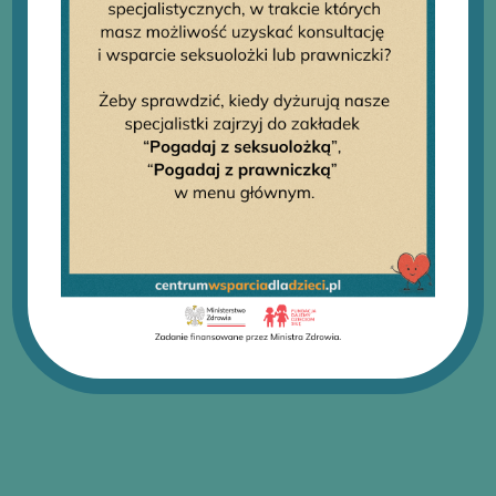
we własnej przeglądarce internetowej lub po wybraniu
opcji Preferencje.
Akceptuj
Odrzuć
Zobacz preferencje
Telefon działa codziennie – 7 dni w tygodniu,
24 godziny na dobę!