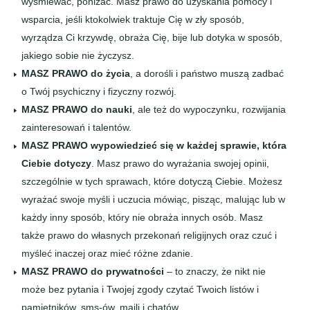
wyśmiewać, poniżać. Masz prawo do uzyskania pomocy i
wsparcia, jeśli ktokolwiek traktuje Cię w zły sposób,
wyrządza Ci krzywdę, obraża Cię, bije lub dotyka w sposób,
jakiego sobie nie życzysz.
MASZ PRAWO do życia
, a dorośli i państwo muszą zadbać
o Twój psychiczny i fizyczny rozwój.
MASZ PRAWO do nauki
, ale też do wypoczynku, rozwijania
zainteresowań i talentów.
MASZ PRAWO wypowiedzieć się w każdej sprawie, która
Ciebie dotyczy
. Masz prawo do wyrażania swojej opinii,
szczególnie w tych sprawach, które dotyczą Ciebie. Możesz
wyrażać swoje myśli i uczucia mówiąc, pisząc, malując lub w
każdy inny sposób, który nie obraża innych osób. Masz
także prawo do własnych przekonań religijnych oraz czuć i
myśleć inaczej oraz mieć różne zdanie.
MASZ PRAWO do prywatności
– to znaczy, że nikt nie
może bez pytania i Twojej zgody czytać Twoich listów i
pamiętników, sms-ów, maili i chatów.