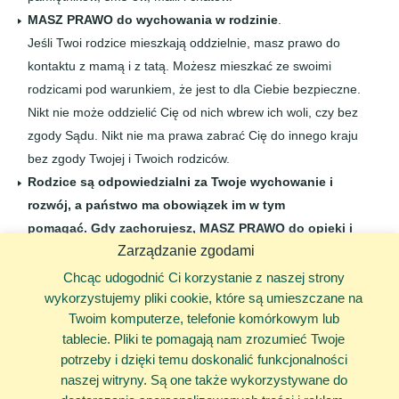
MASZ PRAWO do wychowania w rodzinie
.
Jeśli Twoi rodzice mieszkają oddzielnie, masz prawo do
kontaktu z mamą i z tatą. Możesz mieszkać ze swoimi
rodzicami pod warunkiem, że jest to dla Ciebie bezpieczne.
Nikt nie może oddzielić Cię od nich wbrew ich woli, czy bez
zgody Sądu. Nikt nie ma prawa zabrać Cię do innego kraju
bez zgody Twojej i Twoich rodziców.
Rodzice są odpowiedzialni za Twoje wychowanie i
rozwój, a państwo ma obowiązek im w tym
pomagać.
Gdy zachorujesz, MASZ PRAWO do opieki i
Zarządzanie zgodami
leczenia, które pomoże Ci wrócić do zdrowia.
Twoi
opiekunowie mają obowiązek zapewnić Ci odpowiednie
Chcąc udogodnić Ci korzystanie z naszej strony
wykorzystujemy pliki cookie, które są umieszczane na
wyżywienie oraz warunki higieniczne.
Twoim komputerze, telefonie komórkowym lub
tablecie. Pliki te pomagają nam zrozumieć Twoje
potrzeby i dzięki temu doskonalić funkcjonalności
naszej witryny. Są one także wykorzystywane do