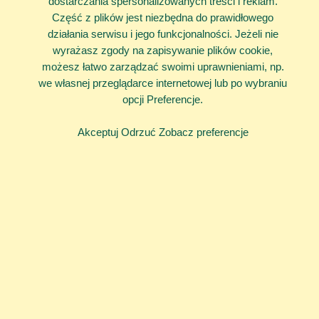
dostarczania spersonalizowanych treści i reklam.
Część z plików jest niezbędna do prawidłowego
działania serwisu i jego funkcjonalności. Jeżeli nie
wyrażasz zgody na zapisywanie plików cookie,
możesz łatwo zarządzać swoimi uprawnieniami, np.
we własnej przeglądarce internetowej lub po wybraniu
opcji Preferencje.
Akceptuj
Odrzuć
Zobacz preferencje
Jeżeli chcesz dowiedzieć się więcej na temat swoich praw
lub czujesz, że Twoje prawa są łamane –
zadzwoń do nas
lub
napisz wiadomość.
Bałagan
w głowie?