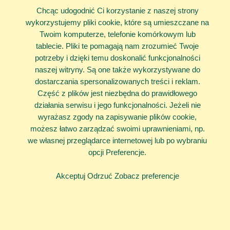
Chcąc udogodnić Ci korzystanie z naszej strony
Bulimia
wykorzystujemy pliki cookie, które są umieszczane na
Jak radzić sobie ze stratą bliskiej osoby?
Twoim komputerze, telefonie komórkowym lub
tablecie. Pliki te pomagają nam zrozumieć Twoje
potrzeby i dzięki temu doskonalić funkcjonalności
naszej witryny. Są one także wykorzystywane do
Bałagan
w głowie?
dostarczania spersonalizowanych treści i reklam.
Poukładamy to!
Część z plików jest niezbędna do prawidłowego
działania serwisu i jego funkcjonalności. Jeżeli nie
wyrażasz zgody na zapisywanie plików cookie,
zadzwoń 116 111
możesz łatwo zarządzać swoimi uprawnieniami, np.
we własnej przeglądarce internetowej lub po wybraniu
opcji Preferencje.
Akceptuj
Odrzuć
Zobacz preferencje