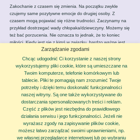
Zakochanie z czasem się zmienia. Na początku zwykle
czujemy same pozytywne emocje do drugiej osoby. Z
czasem mogą pojawiać się różne trudności. Zaczynamy na
przykład dostrzegać wady chłopaka/dziewczyny. Możemy się
też bać porzucenia. Nie oznacza to jednak, że to koniec
miłości. Kiedy jest się z kimś w związku, bardzo ważne jest
Zarządzanie zgodami
wspólne rozwiązywanie różnych problemów, pomaganie
sobie nawzajem, rozmawianie o rzeczach, które nam
Chcąc udogodnić Ci korzystanie z naszej strony
przeszkadzają lub nas martwią. Takie zachowania
wykorzystujemy pliki cookie, które są umieszczane na
pozwalają, by uczucie się rozwijało.
Twoim komputerze, telefonie komórkowym lub
tablecie. Pliki te pomagają nam zrozumieć Twoje
Jak zacząć?
potrzeby i dzięki temu doskonalić funkcjonalności
naszej witryny. Są one także wykorzystywane do
dostarczania spersonalizowanych treści i reklam.
Część z plików jest niezbędna do prawidłowego
Zakochanie może pojawić się zupełnie niespodziewanie lub
działania serwisu i jego funkcjonalności. Jeżeli nie
rodzić się w nas przez jakiś czas. Może być tzw. „miłością od
wyrażasz zgody na zapisywanie plików cookie,
pierwszego wejrzenia” lub uczuciem, którym nagle
możesz łatwo zarządzać swoimi uprawnieniami, np.
zaczniemy darzyć przyjaciela. Zazwyczaj jednak ten stan
we własnej przeglądarce internetowej lub po wybraniu
„odbiera nam rozum”, a co za tym idzie kompletnie nie