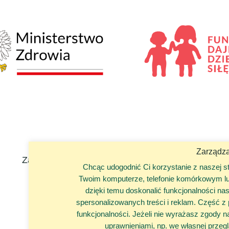
Zarządz
Zadanie finansowane przez Ministra Zdrowia.
Chcąc udogodnić Ci korzystanie z naszej s
Twoim komputerze, telefonie komórkowym lub
dzięki temu doskonalić funkcjonalności na
spersonalizowanych treści i reklam. Część z p
funkcjonalności. Jeżeli nie wyrażasz zgody 
uprawnieniami, np. we własnej przeglą
© 2020 Fundacja Dajemy Dzieciom Siłę