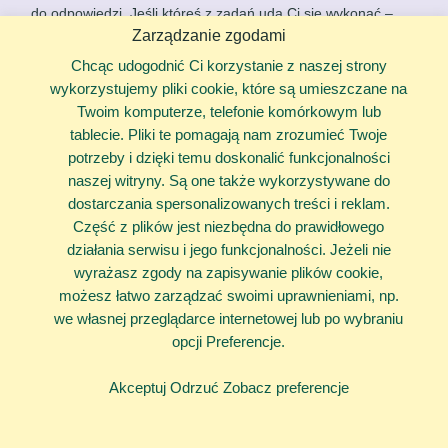
do odpowiedzi. Jeśli któreś z zadań uda Ci się wykonać –
Zarządzanie zgodami
wykreśl je lub odznacz. Takie skreślanie pojedynczych zadań
przynosi dużo satysfakcji i pozwala także na docenienie
Chcąc udogodnić Ci korzystanie z naszej strony
tego, co już udało Ci się wykonać!
wykorzystujemy pliki cookie, które są umieszczane na
Twoim komputerze, telefonie komórkowym lub
Rutyna
tablecie. Pliki te pomagają nam zrozumieć Twoje
Szczególnie, jeśli lekcje nie odbywają się na żywo, możesz
potrzeby i dzięki temu doskonalić funkcjonalności
mieć pokusę zajęcia się nimi później. Później możesz być już
naszej witryny. Są one także wykorzystywane do
zmęczony/a. Często jest też tak, że im bardziej odkładamy
dostarczania spersonalizowanych treści i reklam.
naszą pracę w czasie, tym mniej mamy zapału do jej
Część z plików jest niezbędna do prawidłowego
wykonania. Zachęcamy Cię więc do wypracowania sobie
działania serwisu i jego funkcjonalności. Jeżeli nie
planu dnia, który będzie Ci służył. Niekoniecznie musisz
wyrażasz zgody na zapisywanie plików cookie,
zaczynać naukę o 8 rano, ale warto, żeby była ona jednym z
możesz łatwo zarządzać swoimi uprawnieniami, np.
pierwszych punktów dnia. W trakcie nauki zadbaj o przerwy:
we własnej przeglądarce internetowej lub po wybraniu
na jedzenie, posłuchanie muzyki czy pogawędkę z kimś
opcji Preferencje.
bliskim. Takie przerwy to zasłużony odpoczynek: chociaż
uczysz się z domu, to nie oznacza, że nauki jest mniej.
Akceptuj
Odrzuć
Zobacz preferencje
Czasami może być jej nawet więcej.
Rozpraszacze