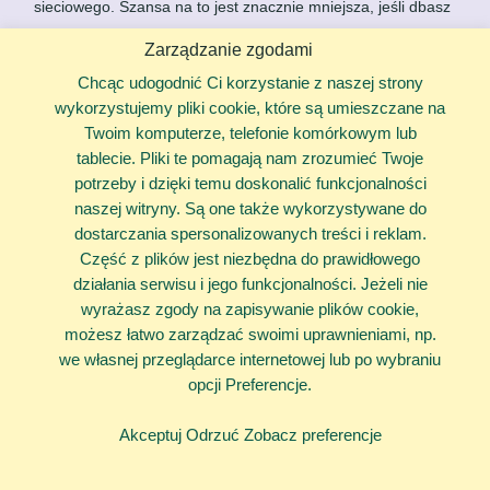
sieciowego. Szansa na to jest znacznie mniejsza, jeśli dbasz
o bezpieczeństwo swojego komputera.
Zarządzanie zgodami
Czym jest złośliwe oprogramowanie (m.in. wirusy,
Chcąc udogodnić Ci korzystanie z naszej strony
trojany, itd.)?
wykorzystujemy pliki cookie, które są umieszczane na
Złośliwe programy przenoszą się między komputerami –
Twoim komputerze, telefonie komórkowym lub
czasem mogą to zrobić dzięki Twojej nieuwadze, innym
tablecie. Pliki te pomagają nam zrozumieć Twoje
razem wykorzystają „dziurę” w jednym z Twoich programów,
potrzeby i dzięki temu doskonalić funkcjonalności
by zainstalować się bez Twojej wiedzy. Taki program może
naszej witryny. Są one także wykorzystywane do
usunąć przydatne informacje z Twojego komputera, wysyłać
dostarczania spersonalizowanych treści i reklam.
bez Twojej wiedzy pocztę elektroniczną, przekazać kontrolę
Część z plików jest niezbędna do prawidłowego
nad Twoim komputerem przestępcy, a nawet go uszkodzić.
działania serwisu i jego funkcjonalności. Jeżeli nie
wyrażasz zgody na zapisywanie plików cookie,
Czy wiesz jak złośliwe oprogramowanie może się
możesz łatwo zarządzać swoimi uprawnieniami, np.
przemieszczać? Często przesyłane jest przez załączniki w
we własnej przeglądarce internetowej lub po wybraniu
wiadomościach mailowych, linki w komunikatorach
opcji Preferencje.
internetowych (Gadu-Gadu, Facebook Messenger),
śmieszne kartki, zabawne pliki wideo.
Akceptuj
Odrzuć
Zobacz preferencje
Jak ochronić się przed złośliwymi programami?