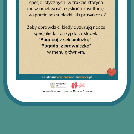
we własnej przeglądarce internetowej lub po wybraniu
opcji Preferencje.
Akceptuj
Odrzuć
Zobacz preferencje
Telefon działa codziennie – 7 dni w tygodniu,
24 godziny na dobę!