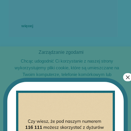
więcej
Zarządzanie zgodami
Chcąc udogodnić Ci korzystanie z naszej strony
wykorzystujemy pliki cookie, które są umieszczane na
Twoim komputerze, telefonie komórkowym lub
×
tablecie. Pliki te pomagają nam zrozumieć Twoje
potrzeby i dzięki temu doskonalić funkcjonalności
naszej witryny. Są one także wykorzystywane do
dostarczania spersonalizowanych treści i reklam.
Część z plików jest niezbędna do prawidłowego
O 116111
działania serwisu i jego funkcjonalności. Jeżeli nie
wyrażasz zgody na zapisywanie plików cookie,
możesz łatwo zarządzać swoimi uprawnieniami, np.