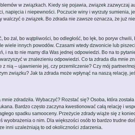
oblemów w związkach. Kiedy się pojawia, związek zazwyczaj a
, napięcia i niepewności. Poczucie winy i wyrzuty sumienia, je
 walczyć o związek. Bo zdrada nie zawsze oznacza, że już ni
, bo żal, bo wątpliwości, bo odległość, bo lęk, bo poryw chwili
ele wiele innych powodów. Czasami wtedy dzwonicie lub piszecie
ytań, i na to nie mamy dla Was jednej odpowiedzi. Bo na to pyta
arzyszyć w znalezieniu odpowiedzi. Co ta zdrada dla mnie zna
 nią – ujawnienie jej, czy przemilczenie? Czy mój partner/moja
m związku? Jak ta zdrada może wpłynąć na naszą relację, jeśl
a mnie zdradziła. Wybaczyć? Rozstać się? Osoba, która został
oszukana. Bardzo często zaczyna kwestionować całą relację i w
agłego spadku samooceny. Przeżycie zdrady wiąże się z konieczn
egoś wyobrażenia o nim. Dla większości osób to bardzo trudne do
ze inni uzależniają to od okoliczności zdarzenia.