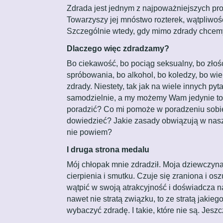
Zdrada jest jednym z najpoważniejszych pr
Towarzyszy jej mnóstwo rozterek, wątpliwości
Szczególnie wtedy, gdy mimo zdrady chcemy
Dlaczego więc zdradzamy?
Bo ciekawość, bo pociąg seksualny, bo złość
spróbowania, bo alkohol, bo koledzy, bo wi
zdrady. Niestety, tak jak na wiele innych p
samodzielnie, a my możemy Wam jedynie tow
poradzić? Co mi pomoże w poradzeniu sobie z
dowiedzieć? Jakie zasady obwiązują w naszy
nie powiem?
I druga strona medalu
Mój chłopak mnie zdradził. Moja dziewczyn
cierpienia i smutku. Czuje się zraniona i 
wątpić w swoją atrakcyjność i doświadcza n
nawet nie stratą związku, to ze stratą jaki
wybaczyć zdradę. I takie, które nie są. Jeszc