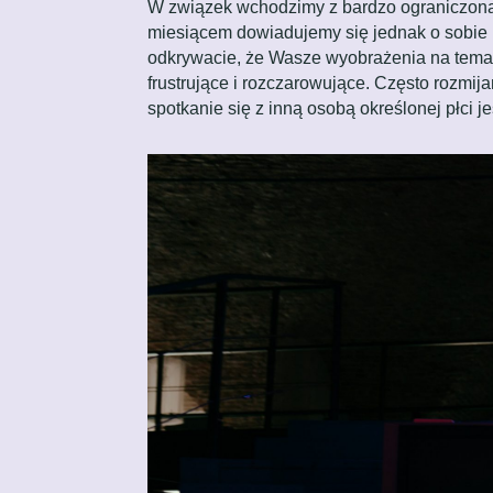
W związek wchodzimy z bardzo ograniczoną w
miesiącem dowiadujemy się jednak o sobie 
odkrywacie, że Wasze wyobrażenia na temat z
frustrujące i rozczarowujące. Często rozmij
spotkanie się z inną osobą określonej płci j