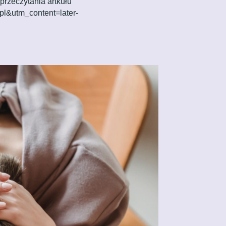
przeczytania artkułu
pl&utm_content=later-