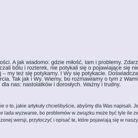
łości. A jak wiadomo: gdzie miłość, tam i problemy. Zda
czali bólu i rozterek, nie potykali się o pojawiające się
– my też się potykamy. I Wy się potykacie. Doświadczam
arcia. Tak jak i Wy. Wiemy, bo rozmawiamy o tym z Wami 
 dla nas: nastolatków i dorosłych. Ważny i trudny.
ie o to, jakie artykuły chcielibyście, abyśmy dla Was napisal
ie lada wyzwanie, bo problemów w związku może być tyle ile zw
onej wersji, przytoczyć i opisać te, które pojawiają się w na