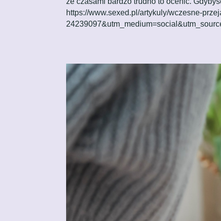
że czasami bardzo trudno to ocenić. Gdybyśc
https://www.sexed.pl/artykuly/wczesne-prz
24239097&utm_medium=social&utm_source=