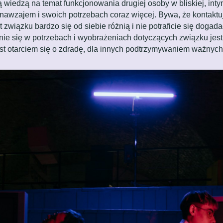
iedzą na temat funkcjonowania drugiej osoby w bliskiej, intym
nawzajem i swoich potrzebach coraz więcej. Bywa, że kontaktu
wiązku bardzo się od siebie różnią i nie potraficie się dogad
anie się w potrzebach i wyobrażeniach dotyczących związku jest
est otarciem się o zdradę, dla innych podtrzymywaniem ważnych, 