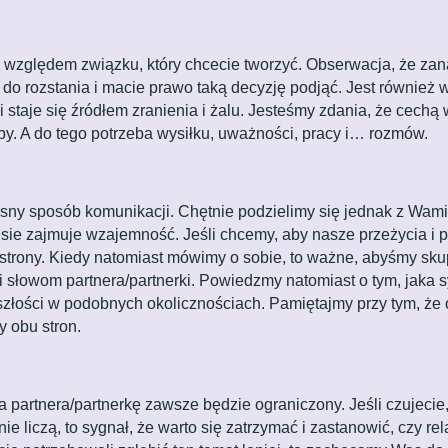
względem związku, który chcecie tworzyć. Obserwacja, że zana
 rozstania i macie prawo taką decyzję podjąć. Jest również w
i staje się źródłem zranienia i żalu. Jesteśmy zdania, że cechą 
by. A do tego potrzeba wysiłku, uważności, pracy i… rozmów.
ny sposób komunikacji. Chętnie podzielimy się jednak z Wami 
isie zajmuje wzajemność. Jeśli chcemy, aby nasze przeżycia i
 strony. Kiedy natomiast mówimy o sobie, to ważne, abyśmy skup
łowom partnera/partnerki. Powiedzmy natomiast o tym, jaka sytu
złości w podobnych okolicznościach. Pamiętajmy przy tym, że o
 obu stron.
 partnera/partnerkę zawsze będzie ograniczony. Jeśli czujeci
nie liczą, to sygnał, że warto się zatrzymać i zastanowić, czy r