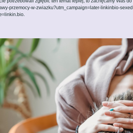
ie potrzebowali zgłębić ten temat lepiej, to zachęcamy Was do 
ejawy-przemocy-w-zwiazku?utm_campaign=later-linkinbio-sexed
linkin.bio
.