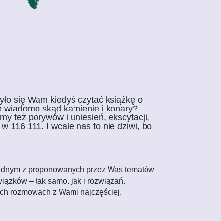
rzyło się Wam kiedyś czytać książkę o
 nie wiadomo skąd kamienie i konary?
y też porywów i uniesień, ekscytacji,
w 116 111. I wcale nas to nie dziwi, bo
i. Jednym z proponowanych przez Was tematów
iązków – tak samo, jak i rozwiązań.
szych rozmowach z Wami najczęściej.