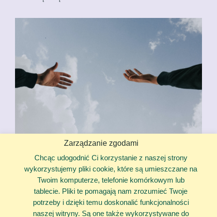
Zarządzanie zgodami
Chcąc udogodnić Ci korzystanie z naszej strony
Co to jest Niebieska Karta ?
wykorzystujemy pliki cookie, które są umieszczane na
Twoim komputerze, telefonie komórkowym lub
Niebieska karta to dokument, który ma pomóc policji w
tablecie. Pliki te pomagają nam zrozumieć Twoje
rozwiązaniu problemu. Składa się on z dwóch części. Jedna
potrzeby i dzięki temu doskonalić funkcjonalności
przeznaczona jest dla policji, jest to dowód tego co policja
naszej witryny. Są one także wykorzystywane do