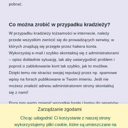
pobrać.
Co można zrobić w przypadku kradzieży?
W przypadku kradzieży tożsamości w internecie, należy
przede wszystkim zwrócić się do prowadzących serwisy, w
których znajdują się przejęte przez hakera konta.
Wykorzystaj e-mail i szybko skontaktuj się z administratorami
– opisz dokładnie sytuację, tak aby uwiarygodnić problem i
poproś o zablokowanie kont tak szybko, jak to możliwe.
Dzięki temu nie stracisz swojej reputacji przez np. spamowe
wpisy na forach publikowane w Twoim imieniu. Jeśli nie
możesz znaleźć adresu administratorem strony skontaktuj
się z nami!
Poza tym warto zmienić wszystkie hasła i loginy do serwisów
Zarządzanie zgodami
internetowych z których korzystasz, po to, aby nie było
możliwe logowanie przy użyciu starych danych. Zrób to
Chcąc udogodnić Ci korzystanie z naszej strony
nawet, jeśli te konta wydają się być nienaruszone – być
wykorzystujemy pliki cookie, które są umieszczane na