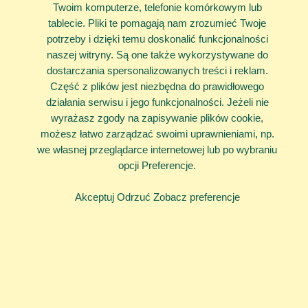
może ktoś zechce skorzystać z nich w przyszłości.
Twoim komputerze, telefonie komórkowym lub
tablecie. Pliki te pomagają nam zrozumieć Twoje
Sytuacja, w której korzystasz z jednego hasła do większej
potrzeby i dzięki temu doskonalić funkcjonalności
grupy witryn jest niebezpieczna – jak najszybciej zmień hasło
naszej witryny. Są one także wykorzystywane do
(najlepiej stwórz kilka różnych).
dostarczania spersonalizowanych treści i reklam.
I wreszcie trzeba też sprawdzić, czy i jakie transakcje zostały
Część z plików jest niezbędna do prawidłowego
zawarte w serwisach aukcyjnych czy sklepach internetowych
działania serwisu i jego funkcjonalności. Jeżeli nie
gdzie mamy konta. Wszelkie „dodatkowe” zakupy czym
wyrażasz zgody na zapisywanie plików cookie,
prędzej anuluj oraz skontaktuj się ze sprzedawcami
możesz łatwo zarządzać swoimi uprawnieniami, np.
wyjaśniając problem.
we własnej przeglądarce internetowej lub po wybraniu
opcji Preferencje.
W sytuacji gdy nie będziesz wiedział/ła jak to zrobić, bądź
będą działy się rzeczy, które Ciebie niepokoją, skontaktuj się
Akceptuj
Odrzuć
Zobacz preferencje
z nami.
Jeżeli skradzione zostały dane związane z kontem
bankowym lub kartą kredytową nie należy kontaktować się w
imieniu innych osób, bądź rodziców. Nie wolno korzystać z
cudzych kart, jeżeli takie znajdziemy, w takiej sytuacji należy
opowiedzieć rodzicom, bądź zaufanej osobie dorosłej o całej